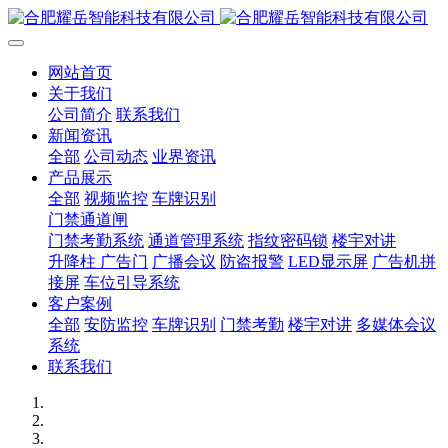
网站首页
关于我们
公司简介
联系我们
新闻资讯
全部
公司动态
业界资讯
产品展示
全部
视频监控
车牌识别
门禁通道闸
门禁考勤系统
通道管理系统
指纹密码锁
楼宇对讲
升降柱 广告门
广播会议
防盗报警
LED显示屏
广告机拼
接屏
车位引导系统
客户案例
全部
安防监控
车牌识别
门禁考勤
楼宇对讲
多媒体会议
系统
联系我们