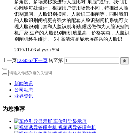
多角度、多场景秒级进行人脸比对“刷脸”通行。我们用
心雕琢每处设计，根据用户使用场景不同，特推出人脸
识别翼闸、人脸识别摆闸、人脸识三棍闸等，同时我们
的人脸识别闸机更有强大的配套人脸识别闸机系统可实
现人脸识别门禁和人脸识别考勤,耀岳做作为人脸识别闸
机厂家,生产的人脸识别闸机质量高，价格实惠，人脸识
别闸机终生维护。 5寸高清液晶显示屏耀岳的人脸识
2019-11-03
ahyyzn
594
上一页
1
2
3
4
5
6
7
下一页
转至第
新闻资讯
公司动态
业界资讯
为您推荐
车位引导显示屏
视频诱导管理主机